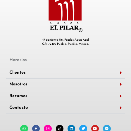
47 poniente 716, Prados Agua Azul
C.P.: 72430 Puebla, Puebla, México.
Horarios
Clientes
Nosotros
Recursos
Contacto
W
F
I
L
T
Y
T
h
a
n
i
w
o
e
a
c
s
n
i
u
l
t
e
t
k
t
t
e